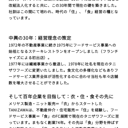
改組法人化すると共に、この30年間で現在の礎を築きました。
社訓はこの間にて培われ、時代の「住」、「食」経営の糧とな
っています。
中興の30年：経営理念の策定
1972年の不動産事業に続き1975年にフードサービス事業への
始祖となるステーキレストランをオープンしました（フランチ
ャイズによる初出店）。
1977年には繊維事業から撤退し、1978年に社名を現在のタニ
ザワフーズに変更いたしました。食文化の多様化などもありフ
ードサービス業界全体が活性化するのに合わせ当社も年々店舗
数を増大させることができました。
そして百年企業を目指して：衣・住・食その先に
メリヤス製造・ニット販売＝「衣」からスタートした
TANIZAWAは、不動産仲介・住宅販売＝「住」を経験し、フー
ドサービス事業＝「食」のFC展開で現在のタニザワフーズに至
っています。まもなく創業74年。その先は「食」分野を伸ばす