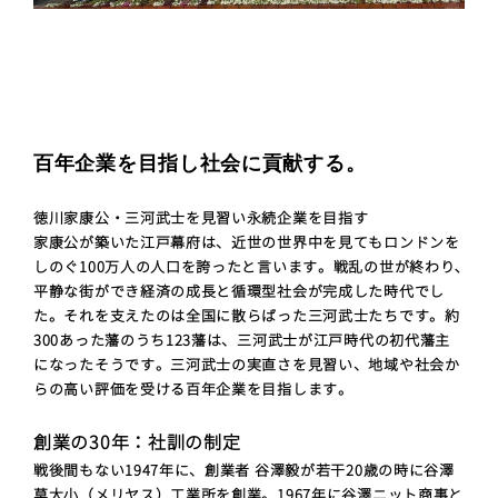
百年企業を目指し社会に貢献する。
徳川家康公・三河武士を見習い永続企業を目指す
家康公が築いた江戸幕府は、近世の世界中を見てもロンドンを
しのぐ100万人の人口を誇ったと言います。戦乱の世が終わり､
平静な街ができ経済の成長と循環型社会が完成した時代でし
た。それを支えたのは全国に散らばった三河武士たちです。約
300あった藩のうち123藩は、三河武士が江戸時代の初代藩主
になったそうです。三河武士の実直さを見習い、地域や社会か
らの高い評価を受ける百年企業を目指します。
創業の30年：社訓の制定
戦後間もない1947年に、創業者 谷澤毅が若干20歳の時に谷澤
莫大小（メリヤス）工業所を創業。1967年に谷澤ニット商事と