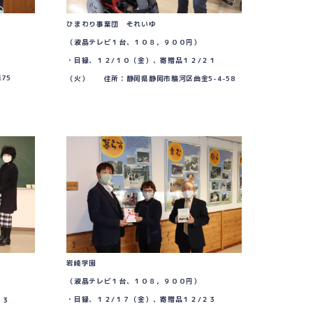
ひまわり事業団 それいゆ
（液晶テレビ１台、１０８，９００円）
３
・目録、１２/１０（金）、寄贈品１２/２１
75
（火） 住所：静岡県静岡市駿河区曲金5-4-58
岩崎学園
（液晶テレビ１台、１０８，９００円）
・目録、１２/１７（金）、寄贈品１２/２３
２３