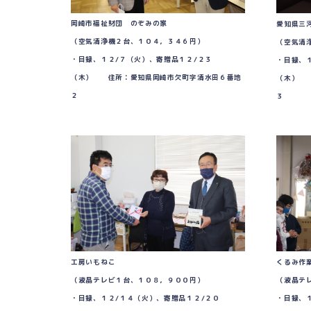
岡崎市福祉財団 のぞみの家
愛知県三
（空気清浄機２台、１０４，３４６円）
（空気清
・目録、１２/７（火）、寄贈品１２/２３
・目録、
（木） 住所：愛知県岡崎市欠町字清水田６番地
（木） 
２
３
工房いもねこ
くるみ
（液晶テレビ１台、１０８，９００円）
（液晶テ
・目録、１２/１４（火）、寄贈品１２/２０
・目録、