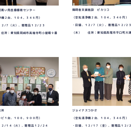
障碍者支援施設 ピカリコ
河青い鳥医療療育センター
（空気清浄機２台、１０４，３４６円）
浄機２台、１０４，３４６円）
・目録、１２/７（火）、寄贈品１２/２
１２/７（火）、寄贈品１２/２３
（木） 住所：愛知県西尾市平口町大溝
住所：愛知県岡崎市高隆寺町小屋場９番
作業所
ジョイナスつかさ
レビ１台、１０８，９００円）
（空気清浄機２台、１０４，３４６円）
１２/１４（火）、寄贈品１２/２４
・目録、１２/１７（金）、寄贈品１２/